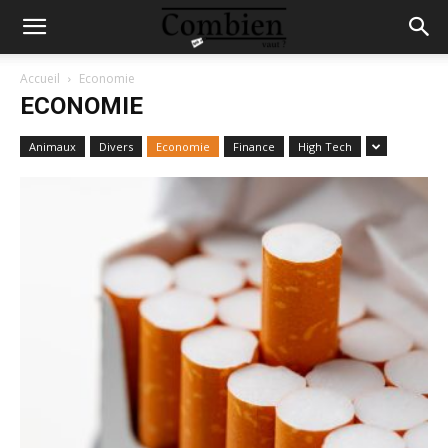
Accueil
Economie
ECONOMIE
Animaux
Divers
Economie
Finance
High Tech