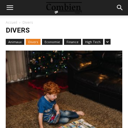
Accueil
Divers
DIVERS
Animaux
Divers
Economie
Finance
High Tech