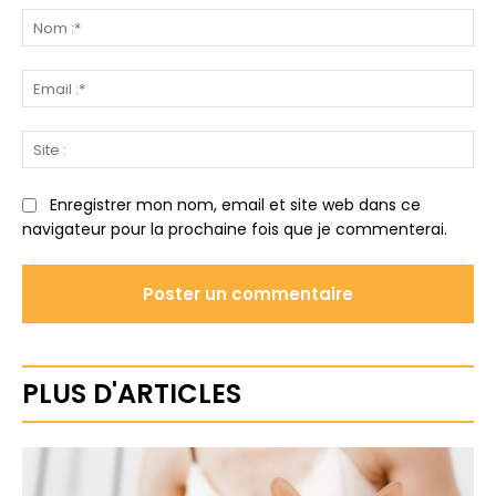
:
No
:*
Ema
:*
Sit
:
Enregistrer mon nom, email et site web dans ce
navigateur pour la prochaine fois que je commenterai.
PLUS D'ARTICLES