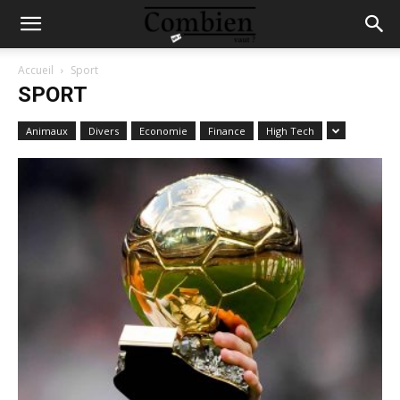
Accueil
Sport
SPORT
Animaux
Divers
Economie
Finance
High Tech